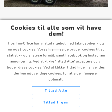
Cookies til alle som vil have
dem!
De fjernstyrede
Hos TinyOffice har vi altid rigeligt med lakridspiber - og
nu også cookies. Vores hjemmeside bruger cookies til at
statistik- og analyse formål, samt Facebook og Instagram
annoncering. Ved at klikke 'Tillad Alle' acceptere du vi
Vi bygger og udlejer næsten alt på hjul - også
ligger disse cookies. Ved at klikke 'Tillad Ingen' anvendes
lakridspiber, lygtepæle og sofaer. Derfor kan du leje
der kun nødvendige cookies, for at siden fungerer
forskellige fjernstyrede elementer, der skaber
optimalt.
opmærksomhed om din sag eller dit produkt.
Tillad Alle
Se mere
Tillad Ingen