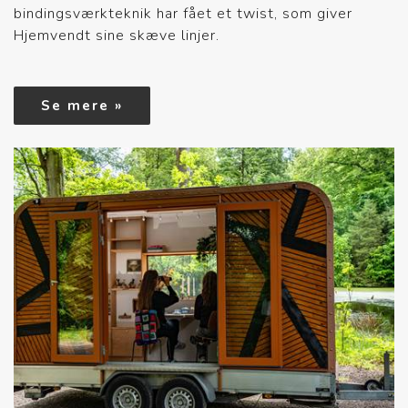
bindingsværkteknik har fået et twist, som giver
Hjemvendt sine skæve linjer.
Se mere