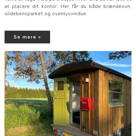
at placere dit kontor. Her får du både brændeovn,
sildebensparket og ovenlysvindue.
Se mere