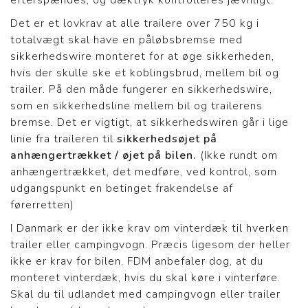
efterspændes, og dæktryk kontrolleres jævnligt.
Det er et lovkrav at alle trailere over 750 kg i
totalvægt skal have en påløbsbremse med
sikkerhedswire monteret for at øge sikkerheden,
hvis der skulle ske et koblingsbrud, mellem bil og
trailer. På den måde fungerer en sikkerhedswire,
som en sikkerhedsline mellem bil og trailerens
bremse. Det er vigtigt, at sikkerhedswiren går i lige
linie fra traileren til
sikkerhedsøjet på
anhængertrækket / øjet på bilen.
(Ikke rundt om
anhængertrækket, det medføre, ved kontrol, som
udgangspunkt en betinget frakendelse af
førerretten)
I Danmark er der ikke krav om vinterdæk til hverken
trailer eller campingvogn. Præcis ligesom der heller
ikke er krav for bilen. FDM anbefaler dog, at du
monteret vinterdæk, hvis du skal køre i vinterføre.
Skal du til udlandet med campingvogn eller trailer