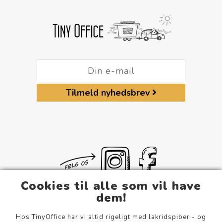
Tilmeld nyhedsbrev
Cookies til alle som vil have
dem!
Hos TinyOffice har vi altid rigeligt med lakridspiber - og
Om Os