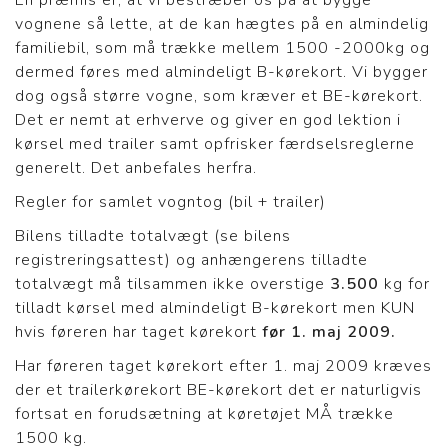
En præmis er, at vi bestræber os på at bygge
vognene så lette, at de kan hægtes på en almindelig
familiebil, som må trække mellem 1500 -2000kg og
dermed føres med almindeligt B-kørekort. Vi bygger
dog også større vogne, som kræver et BE-kørekort.
Det er nemt at erhverve og giver en god lektion i
kørsel med trailer samt opfrisker færdselsreglerne
generelt. Det anbefales herfra.
Regler for samlet vogntog (bil + trailer)
Bilens tilladte totalvægt (se bilens
registreringsattest) og anhængerens tilladte
totalvægt må tilsammen ikke overstige
3.500
kg for
tilladt kørsel med almindeligt B-kørekort men KUN
hvis føreren har taget kørekort
før 1. maj 2009.
Har føreren taget kørekort efter 1. maj 2009 kræves
der et trailerkørekort BE-kørekort det er naturligvis
fortsat en forudsætning at køretøjet MÅ trække
1500 kg.