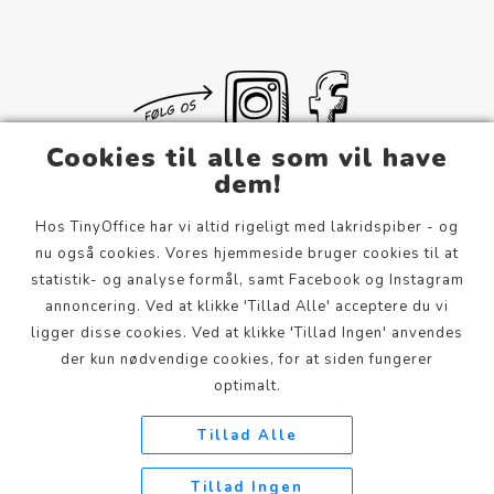
Cookies til alle som vil have
dem!
Hos TinyOffice har vi altid rigeligt med lakridspiber - og
Om Os
nu også cookies. Vores hjemmeside bruger cookies til at
Privatlivspolitik
statistik- og analyse formål, samt Facebook og Instagram
annoncering. Ved at klikke 'Tillad Alle' acceptere du vi
Jægergårdsgade 158B
ligger disse cookies. Ved at klikke 'Tillad Ingen' anvendes
8000 Aarhus C
der kun nødvendige cookies, for at siden fungerer
Danmark
optimalt.
info@tinyoffice.dk
Tillad Alle
+45 21719331
Tillad Ingen