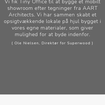
Vi fik Tiny Office til at bygge et mobilt
showroom efter tegninger fra AART
å
Architects. Vi har sammen skabt et
opsigtvækkende lokale på hjul bygget i
e
g
vores egne materialer, som giver
n
mulighed for at byde indenfor.
d
( Ole Nielsen, Direktør for Superwood )
(