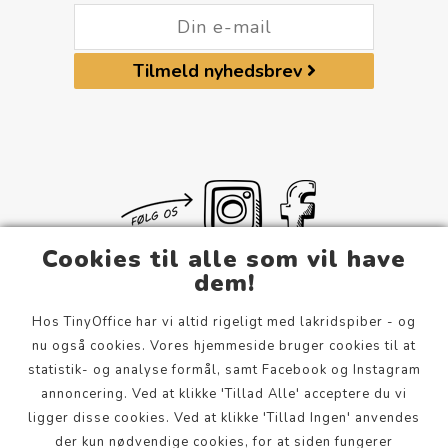
Tilmeld nyhedsbrev
Cookies til alle som vil have
dem!
Hos TinyOffice har vi altid rigeligt med lakridspiber - og
Om Os
nu også cookies. Vores hjemmeside bruger cookies til at
Privatlivspolitik
statistik- og analyse formål, samt Facebook og Instagram
annoncering. Ved at klikke 'Tillad Alle' acceptere du vi
Jægergårdsgade 158B
ligger disse cookies. Ved at klikke 'Tillad Ingen' anvendes
8000 Aarhus C
der kun nødvendige cookies, for at siden fungerer